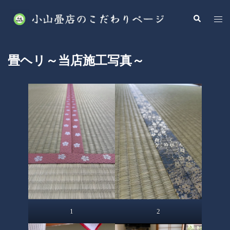
コ
検
ト
ン
索
グ
テ
ル
ン
メ
畳ヘリ～当店施工写真～
ツ
ニ
へ
ュ
ス
ー
キ
ッ
プ
1
2