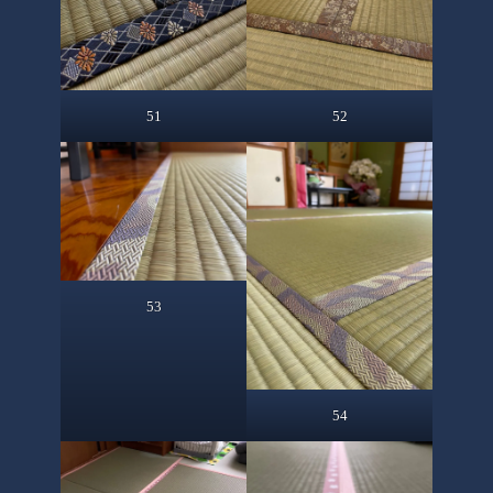
51
52
53
54