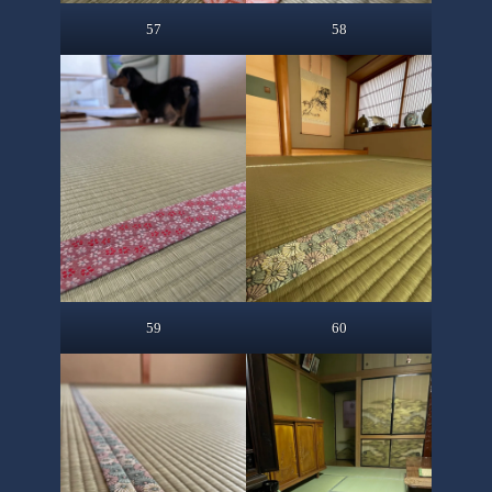
57
58
59
60