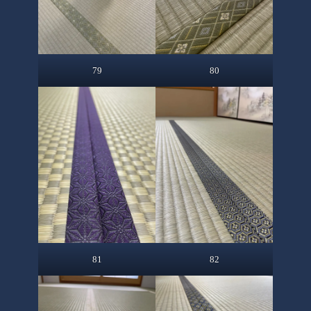
79
80
81
82