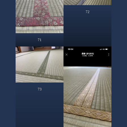
72
71
73