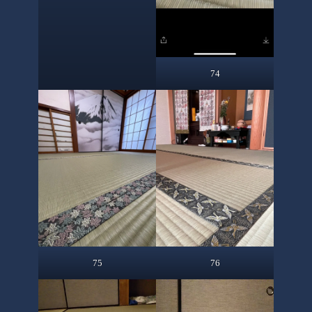
74
75
76