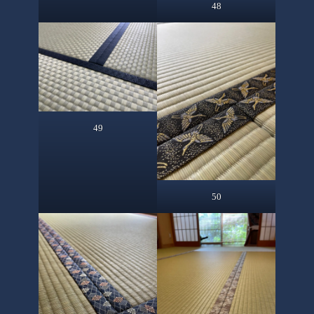
48
49
50