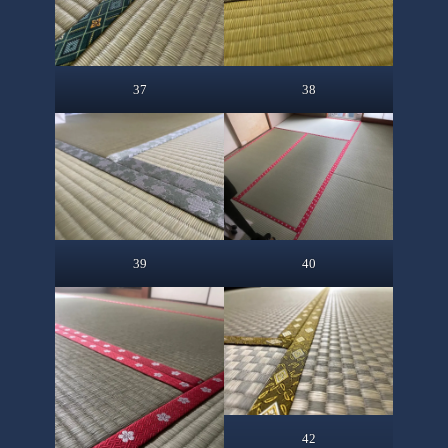
37
38
39
40
42