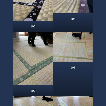
106
105
108
107