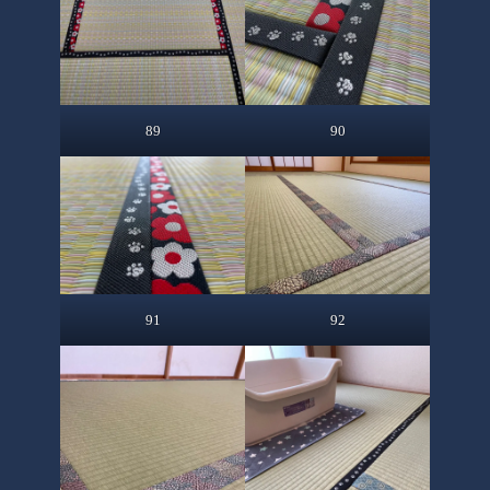
89
90
91
92