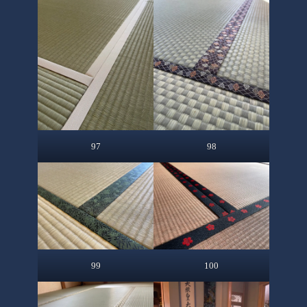
97
98
99
100