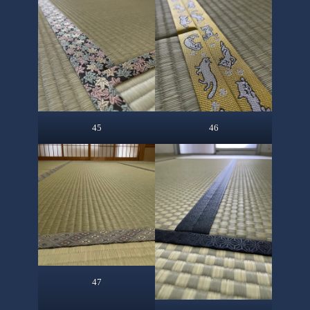
45
46
47