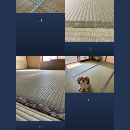
31
32
34
33