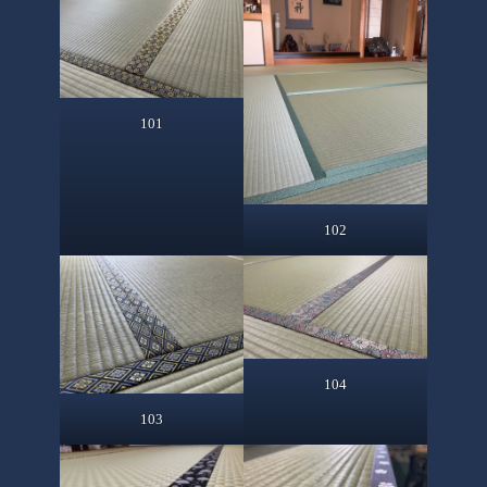
101
102
104
103