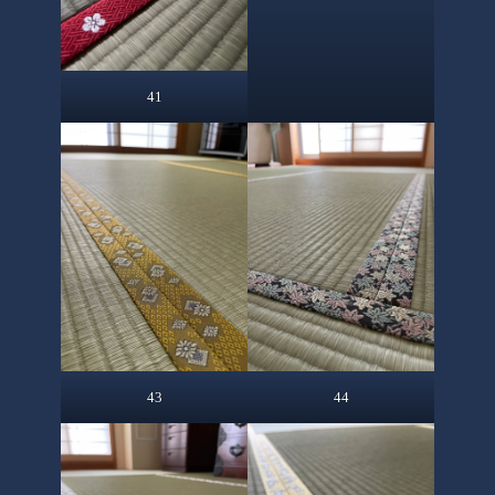
41
43
44