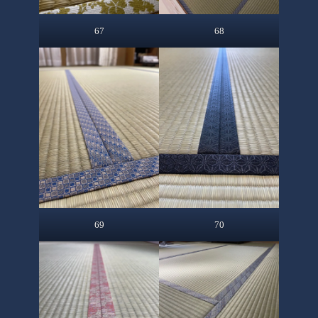
67
68
69
70