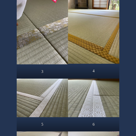
4
3
5
6