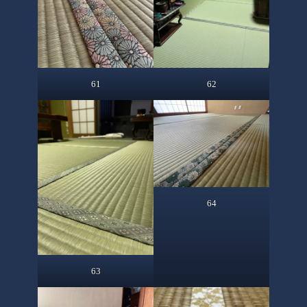
61
62
64
63