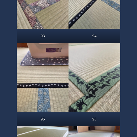
93
94
95
96