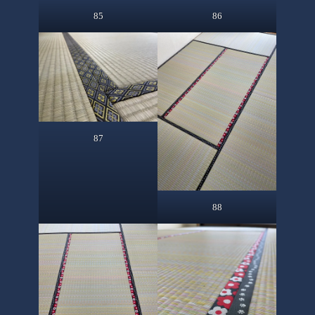
85
86
87
88